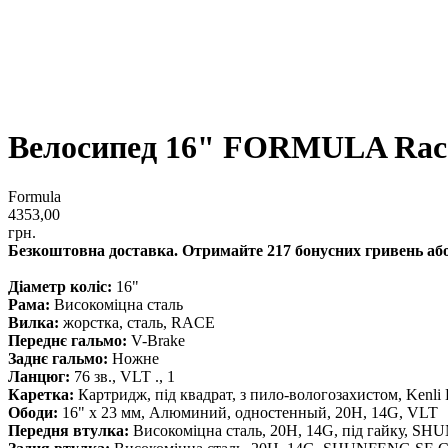
Велосипед 16" FORMULA Race
Formula
4353,00
грн.
Безкоштовна доставка. Отримайте 217 бонусних гривень або 
Діаметр коліс:
16"
Рама:
Високоміцна сталь
Вилка:
жорстка, cталь, RACE
Переднє гальмо:
V-Brake
Заднє гальмо:
Ножне
Ланцюг:
76 зв., VLT ., 1
Каретка:
Картридж, під квадрат, з пило-вологозахистом, Kenli
Ободи:
16" х 23 мм, Алюминий, одностенный, 20H, 14G, VLT
Передня втулка:
Високоміцна сталь, 20H, 14G, під гайку, 