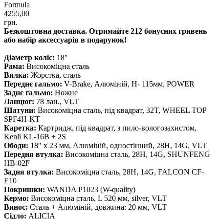
Formula
4255,00
грн.
Безкоштовна доставка. Отримайте 212 бонусних гривень
або набір аксессуарів в подарунок!
Діаметр коліс:
18"
Рама:
Високоміцна сталь
Вилка:
Жорстка, сталь
Переднє гальмо:
V-Brake, Алюмiнiй, H- 115мм, POWER
Заднє гальмо:
Ножне
Ланцюг:
78 лан., VLT
Шатуни:
Високоміцна сталь, під квадрат, 32T, WHEEL TOP
SPF4H-KT
Каретка:
Картридж, під квадрат, з пило-вологозахистом,
Kenli KL-16B + 2S
Ободи:
18" х 23 мм, Алюмiнiй, одностінний, 28H, 14G, VLT
Передня втулка:
Високоміцна сталь, 28H, 14G, SHUNFENG
HB-02F
Задня втулка:
Високоміцна сталь, 28H, 14G, FALCON CF-
E10
Покришки:
WANDA P1023 (W-quality)
Кермо:
Високоміцна сталь, L 520 мм, silver, VLT
Винос:
Сталь + Алюміній, довжина: 20 мм, VLT
Сідло:
ALICIA