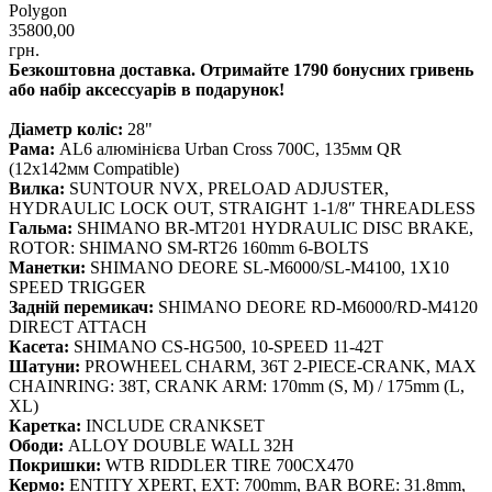
Polygon
35800,00
грн.
Безкоштовна доставка. Отримайте 1790 бонусних гривень
або набір аксессуарів в подарунок!
Діаметр коліс:
28"
Рама:
AL6 алюмінієва Urban Cross 700C, 135мм QR
(12x142мм Compatible)
Вилка:
SUNTOUR NVX, PRELOAD ADJUSTER,
HYDRAULIC LOCK OUT, STRAIGHT 1-1/8″ THREADLESS
Гальма:
SHIMANO BR-MT201 HYDRAULIC DISC BRAKE,
ROTOR: SHIMANO SM-RT26 160mm 6-BOLTS
Манетки:
SHIMANO DEORE SL-M6000/SL-M4100, 1X10
SPEED TRIGGER
Задній перемикач:
SHIMANO DEORE RD-M6000/RD-M4120
DIRECT ATTACH
Касета:
SHIMANO CS-HG500, 10-SPEED 11-42T
Шатуни:
PROWHEEL CHARM, 36T 2-PIECE-CRANK, MAX
CHAINRING: 38T, CRANK ARM: 170mm (S, M) / 175mm (L,
XL)
Каретка:
INCLUDE CRANKSET
Ободи:
ALLOY DOUBLE WALL 32H
Покришки:
WTB RIDDLER TIRE 700CX470
Кермо:
ENTITY XPERT, EXT: 700mm, BAR BORE: 31.8mm,