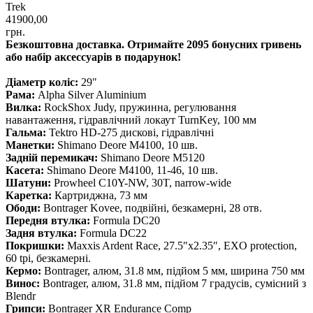
Trek
41900,00
грн.
Безкоштовна доставка. Отримайте 2095 бонусних гривень
або набір аксессуарів в подарунок!
Діаметр коліс:
29"
Рама:
Alpha Silver Aluminium
Вилка:
RockShox Judy, пружинна, регулювання
навантаження, гідравлічний локаут TurnKey, 100 мм
Гальма:
Tektro HD-275 дискові, гідравлічні
Манетки:
Shimano Deore M4100, 10 шв.
Задній перемикач:
Shimano Deore M5120
Касета:
Shimano Deore M4100, 11-46, 10 шв.
Шатуни:
Prowheel C10Y-NW, 30T, narrow-wide
Каретка:
Картриджна, 73 мм
Ободи:
Bontrager Kovee, подвійні, безкамерні, 28 отв.
Передня втулка:
Formula DC20
Задня втулка:
Formula DC22
Покришки:
Maxxis Ardent Race, 27.5″x2.35″, EXO protection,
60 tpi, безкамерні.
Кермо:
Bontrager, алюм, 31.8 мм, підйом 5 мм, ширина 750 мм
Винос:
Bontrager, алюм, 31.8 мм, підйом 7 градусів, сумісний з
Blendr
Грипси:
Bontrager XR Endurance Comp