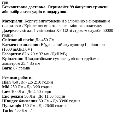
грн.
Безкоштовна доставка. Отримайте 99 бонусних гривень
або набір аксессуарів в подарунок!
Матеріали:
Корпус виготовлений з алюмінію з анодованим
покриттям / Кріплення виготовлене з міцного пластику
Джерело світла:
1 світлодіод XP-G2 зі строком служби 50000
годин
Світловий потік:
До 450 Лм
Елемент живлення:
Вбудований акумулятор Lithium-Ion
(1600 mAh/3.6V)
Габарити:
82 x 29 x 32 мм (ДхШхВ)
Кріплення:
Швидкозйомне гумове сумісне з трубами
діаметром 25.4-35 мм
Вага:
87 грамів
Режими роботи:
High
450 Лм - До 2:10 годин
Mid
250 Лм - До 3:20 годин
Low
100 Лм - До 4:50 годин
Еко-режим
50 Лм - До 11:50 годин
Швидке блимання
50 Лм - До 33:00 годин
Пульсація
150 Лм - До 26:00 годин
Turbo
450 Лм - /