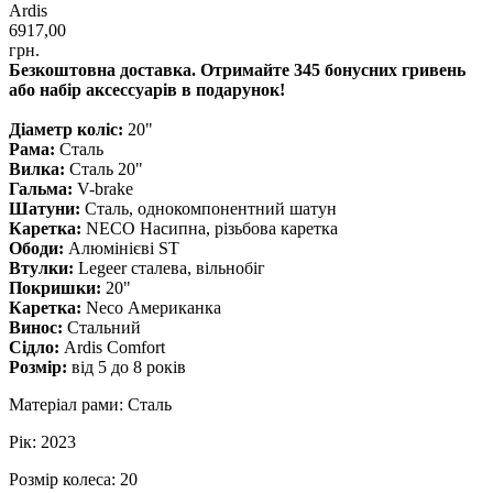
Ardis
6917,00
грн.
Безкоштовна доставка. Отримайте 345 бонусних гривень
або набір аксессуарів в подарунок!
Діаметр коліс:
20"
Рама:
Сталь
Вилка:
Сталь 20"
Гальма:
V-brake
Шатуни:
Сталь, однокомпонентний шатун
Каретка:
NECO Насипна, різьбова каретка
Ободи:
Алюмінієві ST
Втулки:
Legeer сталева, вільнобіг
Покришки:
20"
Каретка:
Neco Американка
Винос:
Стальний
Сідло:
Ardis Comfort
Розмір:
від 5 до 8 років
Матеріал рами: Сталь
Рік: 2023
Розмір колеса: 20