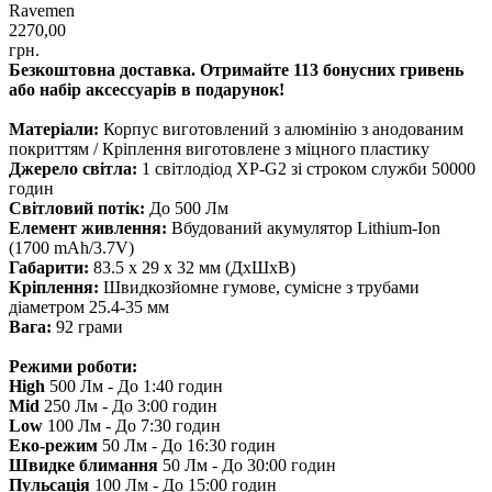
Ravemen
2270,00
грн.
Безкоштовна доставка. Отримайте 113 бонусних гривень
або набір аксессуарів в подарунок!
Матеріали:
Корпус виготовлений з алюмінію з анодованим
покриттям / Кріплення виготовлене з міцного пластику
Джерело світла:
1 світлодіод XP-G2 зі строком служби 50000
годин
Світловий потік:
До 500 Лм
Елемент живлення:
Вбудований акумулятор Lithium-Ion
(1700 mAh/3.7V)
Габарити:
83.5 x 29 x 32 мм (ДхШхВ)
Кріплення:
Швидкозйомне гумове, сумісне з трубами
діаметром 25.4-35 мм
Вага:
92 грами
Режими роботи:
High
500 Лм - До 1:40 годин
Mid
250 Лм - До 3:00 годин
Low
100 Лм - До 7:30 годин
Еко-режим
50 Лм - До 16:30 годин
Швидке блимання
50 Лм - До 30:00 годин
Пульсація
100 Лм - До 15:00 годин