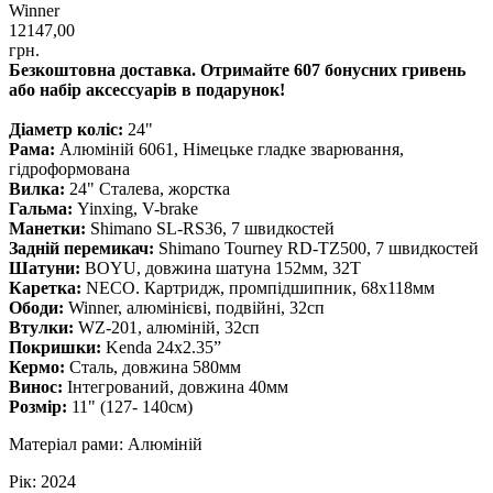
Winner
12147,00
грн.
Безкоштовна доставка. Отримайте 607 бонусних гривень
або набір аксессуарів в подарунок!
Діаметр коліс:
24"
Рама:
Алюміній 6061, Німецьке гладке зварювання,
гідроформована
Вилка:
24" Сталева, жорстка
Гальма:
Yinxing, V-brake
Манетки:
Shimano SL-RS36, 7 швидкостей
Задній перемикач:
Shimano Tourney RD-TZ500, 7 швидкостей
Шатуни:
BOYU, довжина шатуна 152мм, 32Т
Каретка:
NECO. Картридж, промпідшипник, 68x118мм
Ободи:
Winner, алюмінієві, подвійні, 32сп
Втулки:
WZ-201, алюміній, 32сп
Покришки:
Kenda 24x2.35”
Кермо:
Сталь, довжина 580мм
Винос:
Інтегрований, довжина 40мм
Розмір:
11" (127- 140см)
Матеріал рами: Алюміній
Рік: 2024