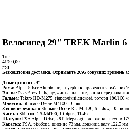
Велосипед 29" TREK Marlin 6 
Trek
41900,00
грн.
Безкоштовна доставка. Отримайте 2095 бонусних гривень або
Діаметр коліс:
29"
Рама:
Alpha Silver Aluminium, внутрішнє проведення рубашок/тр
Вилка:
RockShox Judy, пружинна, налаштування переднавантаже
Гальма:
Tektro HD-M275, гідравлічні дискові, ротори 180/160 
Манетки:
Shimano Deore M4100, 10 шв.
Задній перемикач:
Shimano Deore RD-M5120, Shadow, 10 швид
Касета:
Shimano CS-M4100, 10 зірок, 11-46
Шатуни:
FSA Alpha Drive, 28T, Megatogth, довжина шатунів 17
Каретка:
FSA, різьбова, ширина 73 мм, довжина валу 122.5 мм