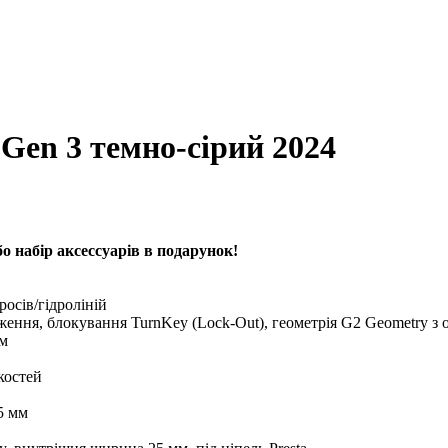
Gen 3 темно-сірий 2024
 набір аксессуарів в подарунок!
осів/гідроліній
ння, блокування TurnKey (Lock-Out), геометрія G2 Geometry з о
мм
костей
5 мм